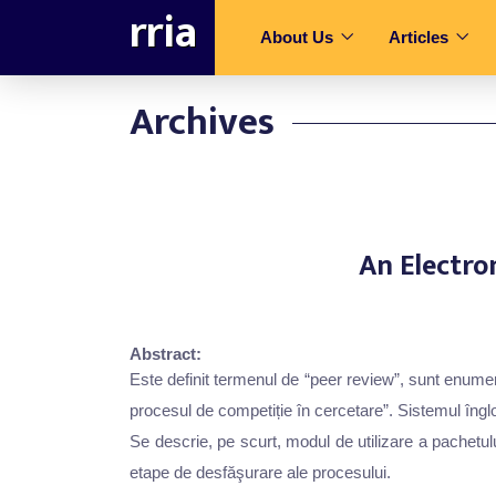
rria
About Us
Articles
Archives
An Electr
Abstract:
Este definit termenul de “peer review”, sunt enume
procesul de competiție în cercetare”. Sistemul îngl
Se descrie, pe scurt, modul de utilizare a pachetul
etape de desfăşurare ale procesului.