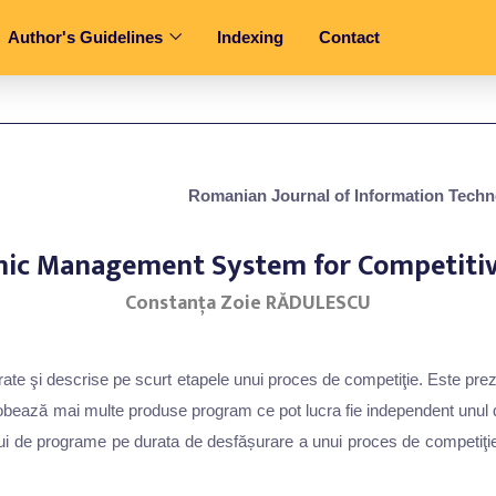
Author's Guidelines
Indexing
Contact
Romanian Journal of Information Techn
onic Management System for Competitiv
Constanţa Zoie RĂDULESCU
rate şi descrise pe scurt etapele unui proces de competiţie. Este p
obează mai multe produse program ce pot lucra fie independent unul de a
ui de programe pe durata de desfășurare a unui proces de competiţie, 